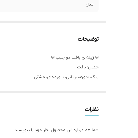
مدل
توضیحات
❄️ ژیله ی بافت دو جیب ❄️
جنس: بافت
رنگ‌بندی:سبز، آبی، سورمه‌ای، مشکی
فری سایز، قد ژیله ها ۷۵ هست
نوع بافتش نسبتا ضخیمه، جلوشون دوتا جیب داره، و دک
به عکس های غیرژورنال توجه و انتخاب کنید
نظرات
یه هدیه‌ی خوب برای ماماناییه که تو شهرای سرد زندگی 
شما هم درباره این محصول نظر خود را بنویسید.