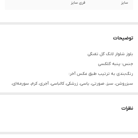
سایز
فری سایز
توضیحات
بلوز شلوار لانگ گل تفنگی
جنس: پنبه گلکسی
رنگ‌بندی به ترتیب طبق عکس آخر:
سبزروشن، سبز، صورتی، یاسی، زرشکی، کالباسی، آجری، کرم، سورمه‌ای،
مشکی
فری سایز، اندازه‌های دقیق:
نظرات
دورسینه ۱۲۲، قدبلوز ۶۲، قدشلوار ۱۰۲
دور ران حدود ۵۶
ضخیم نیست و چهارفصله و ریزش داره تو تن و تنخور قشنگی داره