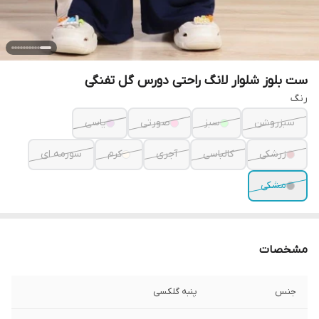
ست بلوز شلوار لانگ راحتی دورس گل تفنگی
رنگ
سبزروشن
سبز
صورتی
یاسی
زرشکی
کالباسی
آجری
کرم
سورمه ای
مشکی
مشخصات
جنس
پنبه گلکسی