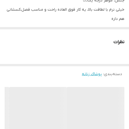
جنس: موهر درجه یک👌🏻
خیلی نرم با لطافت بالا، یه کار فوق العاده راحت و مناسب فصل،کسشانی
هم داره
فری سایز (مناسب سایز42تا50)
دورسینه بدون‌کشیدن ۱۱۰، قد ۸۵، آستین ۴۰
نظرات
دسته‌بندی
:
پوشاک زنانه