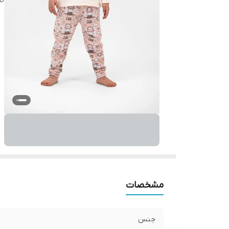
ط
مشخصات
جنس