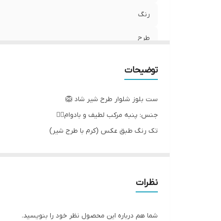
رنگ
طرح
توضیحات
ست بلوز شلوار طرح شیر شاد 🦁
جنس: پنبه مرکب لطیف و بادوام👌🏻
تک رنگ طبق عکس (کرم با طرح شیر)
سایزبندی: ۳۵ - ۴۰- ۴۵- ۵۰ ⠀
مناسب حدود سنی ۱ تا ۷ سال
اندازه‌ های دقیق:
نظرات
سایز۳۵:پهنا۲۹، آستین۲۶،قدبلوز۳۵،شلوار۴۶
سایز۴۰:پهنا۳۰،آستین۳۲،قدبلوز۴۰، شلوار۵۴
شما هم درباره این محصول نظر خود را بنویسید.