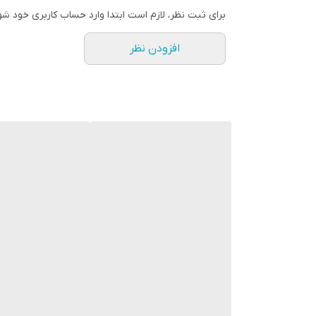
سایز۴۵:پهنا۳۵،آستین۳۵،قدبلوز۴۵،شلوار۶۲
برای ثبت نظر، لازم است ابتدا وارد حساب کاربری خود شو
سایز۵۰:پهنا۳۸،آستین۴۰،قدبلوز۵۰، شلوار۷۰
افزودن نظر
⠀
🪡 جزئیات محصول:⠀
🔹 الگو و قواره راحت
🔹 جنس لطیف و نرم
🔹 چاپ ثابت پارچه
✨برند لیموتین