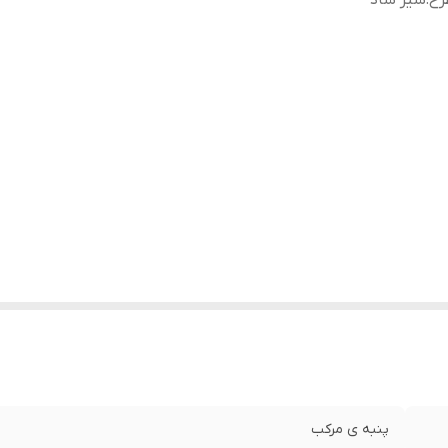
رح
:
شیر شاد
پنبه ی مرکب