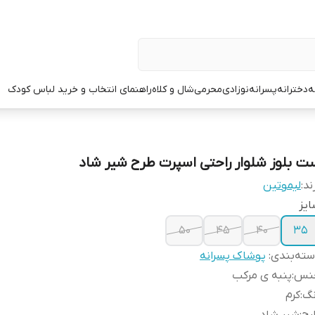
ه
دخترانه
پسرانه
نوزادی
محرمی
شال و کلاه
راهنمای انتخاب و خرید لباس کودک
ت بلوز شلوار راحتی اسپرت طرح شیر شاد
ند:
لیموتین
یز
۵۰
۴۵
۴۰
۳۵
ته‌بندی
:
پوشاک پسرانه
نس
:
پنبه ی مرکب
نگ
:
کرم