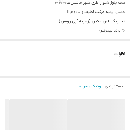
ست بلوز شلوار طرح شهر ماشین‌ها🚗🚕🚙
جنس: پنبه مرکب لطیف و بادوام👌🏻
تک رنگ طبق عکس (زمینه آبی روشن)
✨ برند لیموتین
سایزبندی: ۳۵ - ۴۰- ۴۵- ۵۰ ⠀
مناسب حدود سنی ۱ تا ۷ سال
نظرات
اندازه‌ های دقیق:
سایز۳۵:پهنا۲۹، آستین۲۶،قدبلوز۳۵،شلوار۴۶
سایز۴۰:پهنا۳۰،آستین۳۲،قدبلوز۴۰، شلوار۵۴
سایز۴۵:پهنا۳۵،آستین۳۵،قدبلوز۴۵،شلوار۶۲
دسته‌بندی
:
پوشاک پسرانه
سایز۵۰:پهنا۳۸،آستین۴۰،قدبلوز۵۰، شلوار۷۰