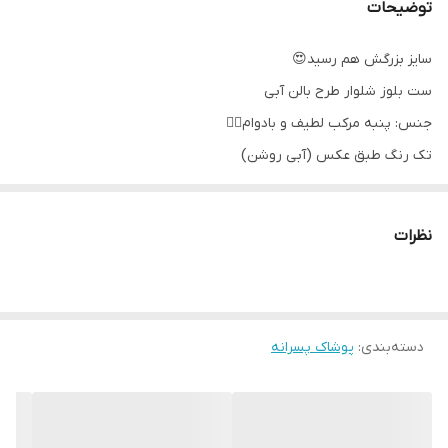
توضیحات
سایز بزرگش هم رسید😍
ست بلوز شلوار طرح بالن آبی
جنس: پنبه مرکب لطیف و بادوام👌🏻
تک رنگ طبق عکس (آبی روشن)
سایزبندی: ۵۰ تا ۶۰
مناسب حدود سنی ۵ تا ۱۱ سال
نظرات
اندازه های دقیق:
۵۰: پهنا۳۸،آستین۴۰،قدبلوز۵۰، شلوار۷۰
۵۵:پهنا۴۲،آستین۴۵،قدبلوز۵۵، شلوار۷۶
۶۰: پهنا۴۵،آستین۵۰،قدبلوز۶۰، شلوار ۸۵
دسته‌بندی
:
پوشاک پسرانه