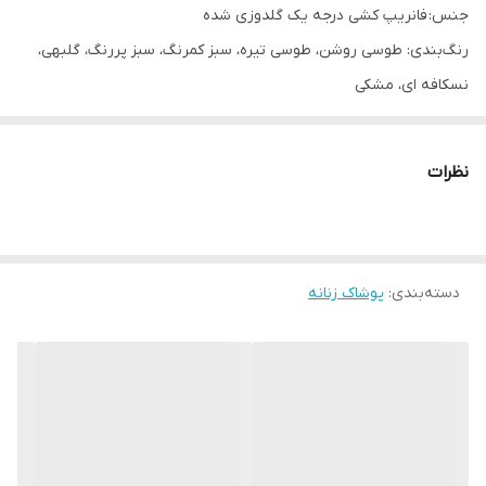
جنس: فانریپ کشی درجه یک گلدوزی شده
رنگ‌بندی: طوسی روشن، طوسی تیره، سبز کمرنگ، سبز پررنگ، گلبهی،
نسکافه ای، مشکی
فری سایز تا ۴۶
اندازه های دقیق:
نظرات
پهنا ۴۸ تا ۵۸ قابلیت کشسانی،
آستین ۵۵، قد بلوز ۷۰
دسته‌بندی
:
پوشاک زنانه