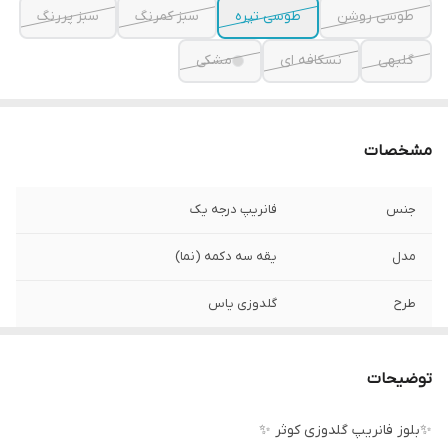
طوسی روشن
طوسی تیره
سبز کمرنگ
سبز پررنگ
گلبهی
نسکافه ای
مشکی
مشخصات
جنس
فانریپ درجه یک
مدل
یقه سه دکمه (نما)
طرح
گلدوزی یاس
سایز
فری سایز تا ۴۶
توضیحات
✨بلوز فانریپ گلدوزی کوثر ✨