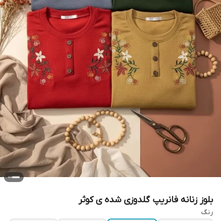
بلوز زنانه فانریپ گلدوزی شده ی کوثر
رنگ