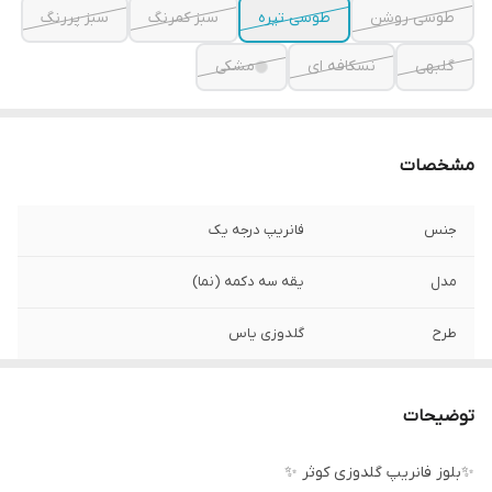
طوسی روشن
طوسی تیره
سبز کمرنگ
سبز پررنگ
گلبهی
نسکافه ای
مشکی
مشخصات
جنس
فانریپ درجه یک
مدل
یقه سه دکمه (نما)
طرح
گلدوزی یاس
سایز
فری سایز تا ۴۶
توضیحات
✨بلوز فانریپ گلدوزی کوثر ✨