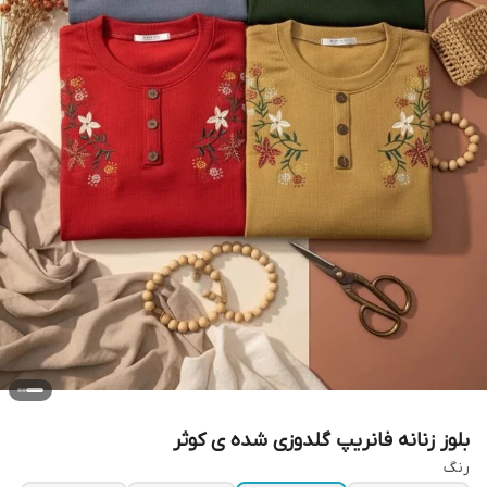
بلوز زنانه فانریپ گلدوزی شده ی کوثر
رنگ