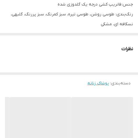
جنس: فانریپ کشی درجه یک گلدوزی شده
رنگ‌بندی: طوسی روشن، طوسی تیره، سبز کمرنگ، سبز پررنگ، گلبهی،
نسکافه ای، مشکی
فری سایز تا ۴۶
اندازه های دقیق:
نظرات
پهنا ۴۸ تا ۵۸ قابلیت کشسانی،
آستین ۵۵، قد بلوز ۷۰
دسته‌بندی
:
پوشاک زنانه