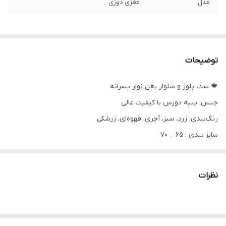
مدل
مغزی دوزی
توضیحات
🍁 ست بلوز و شلوار بغل نوار پسرانه
جنس: پنبه دورس با کیفیت عالی
رنگ‌بندی: زرد، سبز، آجری، قهوه‌ای، زرشکی
سایز بندی : ۶۵ _ ۷۰
اندازه های دقیق:
۶۵:پهنا۴۶،آستین تایقه۶۵، قدبلوز۶۴، شلوار ۹۴
نظرات
۷۰:پهنا۵۰،آستین تایقه ۶۹،قدبلوز ۷۰، شلوار ۱۰۱
مدل آستین این بلوزا یکسرست و دوخت حلقه آستین نداره، به همین
دلیل اندازه ی آستین رو تا یقه نوشتم