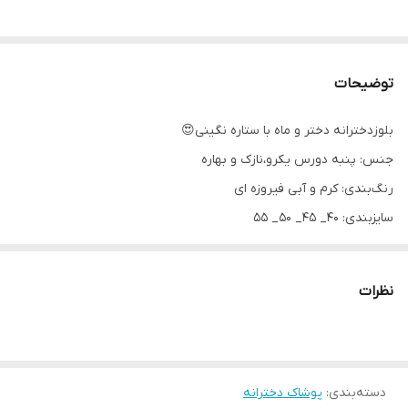
توضیحات
بلوزدخترانه دختر و ماه با ستاره نگینی😍
جنس: پنبه دورس یکرو،نازک و بهاره
رنگ‌بندی: کرم و آبی فیروزه ای
سایزبندی: ۴۰_ ۴۵_ ۵۰_ ۵۵
اندازه های دقیق:
سایز۴۰: پهنا ۲۸، آستین۳۲، قدبلوز ۳۸
نظرات
سایز۴۵:پهنا ۳۱، آستین۳۶، قدبلوز ۴۳
سایز۵۰:پهنا ۳۳، آستین۴۱، قدبلوز ۴۸
سایز۵۵:پهنا ۳۶، آستین ۴۵، قدبلوز ۵۳
دسته‌بندی
:
پوشاک دخترانه
واسه اونایی که مثل من عاشق ماهن😍