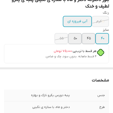
لطیف و خنک
رنگ
کرم
آبی فیروزه ای
سایز
۵۵
۵۰
۴۵
۴۰
هر قسط با ترب‌پی:
۷۵٬۰۰۰
تومان
۴ قسط ماهانه. بدون سود، چک و ضامن.
مشخصات
جنس
پنبه دورس یکرو نازک و بهاره
طرح
دختر و ماه، با ستاره ی نگینی