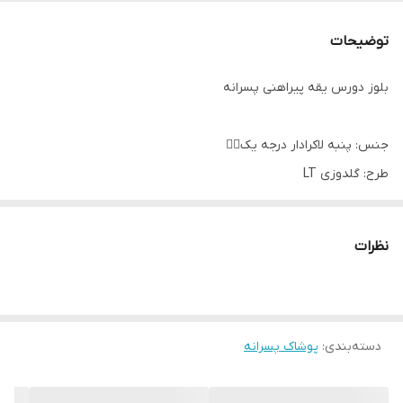
توضیحات
بلوز دورس یقه پیراهنی پسرانه
جنس: پنبه لاکرادار درجه یک👌🏻
طرح: گلدوزی LT
رنگ‌بندی: سبز، آجری، آبی آسمانی
سایزبندی: ۴۵_ ۵۰_ ۵۵_ ۶۰
نظرات
مناسب سن: ۳ تا ۱۱ سال
اندازه های دقیق:
۴۵: پهنا ۳۵، آستین ۳۶، قدبلوز ۴۴
۵۰: پهنا ۴۰، آستین ۴۲، قدبلوز ۴۸
دسته‌بندی
:
پوشاک پسرانه
۵۵: پهنا ۴۳، آستین ۴۷، قدبلوز ۵۳