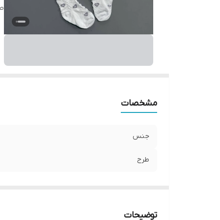
ط
مشخصات
جنس
طرح
توضیحات