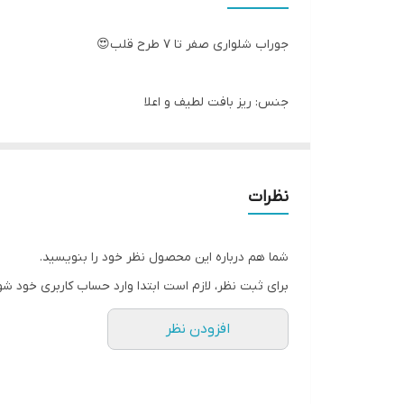
جوراب شلواری صفر تا ۷ طرح قلب😍
جنس: ریز بافت لطیف و اعلا
با کشسانی خوب
رنگ: سفید باقلب طوسی، شیری باقلب کرم
سایزبندی: ۰.۱.۲.۳.۴.۵.۶.۷
نظرات
مناسب نوزاد تا حدود ۷ سال
شما هم درباره این محصول نظر خود را بنویسید.
برای ثبت نظر، لازم است ابتدا وارد حساب کاربری خود شو
افزودن نظر