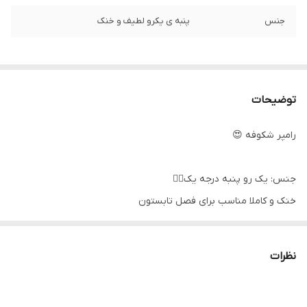
جنس
پنبه ی یکرو لطیف و خنک
توضیحات
رامپر شکوفه 😍
جنس: یک رو پنبه درجه یک👌🏻
خنک و کاملا مناسب برای فصل تابستون
رنگ: قرمز و زرشکی
سایز: ۱،۲،۳
نظرات
اندازه های دقیق:
سایز ۱: پهنا ۲۳، سرشانه تا فاق ۳۴