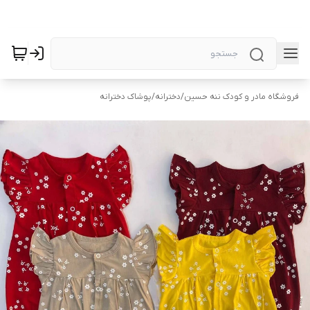
فروشگاه مادر و کودک ننه حسین
/
دخترانه
/
پوشاک دخترانه