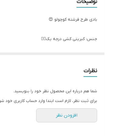
توضیحات
بادی طرح فرشته کوچولو 😍
جنس: کبریتی کشی درجه یک👌🏻
سایزبندی: ۱ و ۲ نوزادی
تک رنگ سفید
اندازه های دقیق: (کشسانی داره)
نظرات
سایز ۱: پهنا ۲۲ تا ۲۵، سرشانه تا فاق ۴۰
سایز۲: پهنا ۲۵ تا ۲۷، سرشانه تا فاق ۴۲
شما هم درباره این محصول نظر خود را بنویسید.
برای ثبت نظر، لازم است ابتدا وارد حساب کاربری خود شو
افزودن نظر