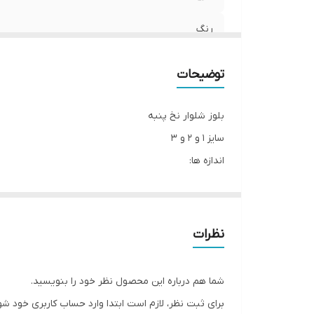
رنگ
توضیحات
بلوز شلوار نخ پنبه
سایز ۱ و ۲ و ۳
اندازه ها:
۱:پهنا۲۱، آستین ۱۹،قدبلوز ۲۸،شلوار ۳۵
۲:پهنا۲۲،آستین۲۱، قدبلوز۳۱،شلوار ۳۸
۳:پهنا۲۳، آستین۲۱،قدبلوز۳۴،شلوار ۴۰
نظرات
شما هم درباره این محصول نظر خود را بنویسید.
برای ثبت نظر، لازم است ابتدا وارد حساب کاربری خود شو