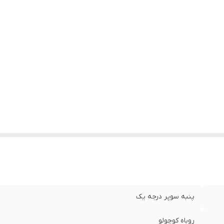
پنبه سوپر درجه یک
روباه کوچولو