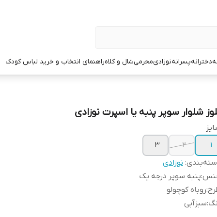
ه
دخترانه
پسرانه
نوزادی
محرمی
شال و کلاه
راهنمای انتخاب و خرید لباس کودک
لوز شلوار سوپر پنبه یا اسپرت نوزادی
یز
۳
۲
۱
ته‌بندی
:
نوزادی
نس
:
پنبه سوپر درجه یک
رح
:
روباه کوچولو
نگ
:
سبزآبی