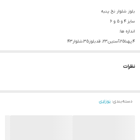
بلوز شلوار نخ پنبه
سایز ۴ و ۵ و ۶
اندازه ها:
۴:پهنا۲۵،آستین۲۳، قدبلوز۳۵،شلوار۴۳
۵:پهنا۲۶،آستین ۲۵، قدبلوز۳۸،شلوار۴۵
۶:پهنا۲۸، آستین۲۶، قدبلوز۴۰،شلوار۴۸
نظرات
دسته‌بندی
:
نوزادی