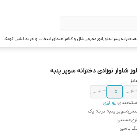
ه
دخترانه
پسرانه
نوزادی
محرمی
شال و کلاه
راهنمای انتخاب و خرید لباس کودک
لوز شلوار نوزادی دخترانه سوپر پنبه
یز
۶
۵
۴
ته‌بندی
:
نوزادی
نس
:
سوپر پنبه درجه یک
رح
:
بستنی
نگ
:
یاسی