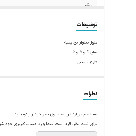
رنگ
توضیحات
بلوز شلوار نخ پنبه
سایز ۴ و ۵ و ۶
طرح بستنی
رنگ یاسی
اندازه ها:
۴:پهنا۲۵،آستین۲۳، قدبلوز۳۵،شلوار۴۳
نظرات
۵:پهنا۲۶،آستین ۲۵، قدبلوز۳۸،شلوار۴۵
۶:پهنا۲۸، آستین۲۶، قدبلوز۴۰،شلوار۴۸
شما هم درباره این محصول نظر خود را بنویسید.
برای ثبت نظر، لازم است ابتدا وارد حساب کاربری خود شو