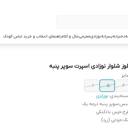
ه
دخترانه
پسرانه
نوزادی
محرمی
شال و کلاه
راهنمای انتخاب و خرید لباس کودک
لوز شلوار نوزادی اسپرت سوپر پنبه
یز
۶
۵
۴
ته‌بندی
:
نوزادی
نس
:
سوپر پنبه درجه یک
رح
:
خرس بادکنکی
نگ
:
خردلی (زرد)