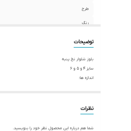
طرح
رنگ
توضیحات
بلوز شلوار نخ پنبه
سایز ۴ و ۵ و ۶
اندازه ها:
۴:پهنا۲۵،آستین۲۳، قدبلوز۳۵،شلوار۴۳
۵:پهنا۲۶،آستین ۲۵، قدبلوز۳۸،شلوار۴۵
۶:پهنا۲۸، آستین۲۶، قدبلوز۴۰،شلوار۴۸
نظرات
شما هم درباره این محصول نظر خود را بنویسید.