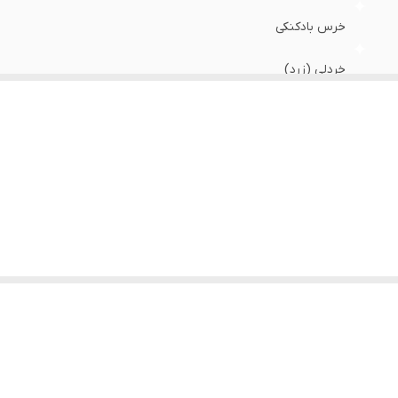
خرس بادکنکی
خردلی (زرد)