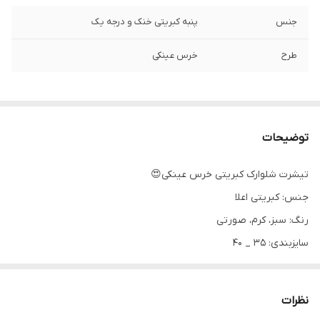
جنس
پنبه کبریتی خنک و درجه یک
طرح
خرس عینکی
توضیحات
تیشرت شلوارک کبریتی خرس عینکی😍
جنس: کبریتی اعلا
رنگ: سبز، کرم، صورتی
سایزبندی: ۳۵ _ ۴۰
اندازه های دقیق:
۳۵: پهنا ۲۸، قدتیشرت ۳۵، شلوارک ۳۲
نظرات
۴۰: پهنا ۳۱، قدتیشرت ۴۰، شلوارک ۳۶