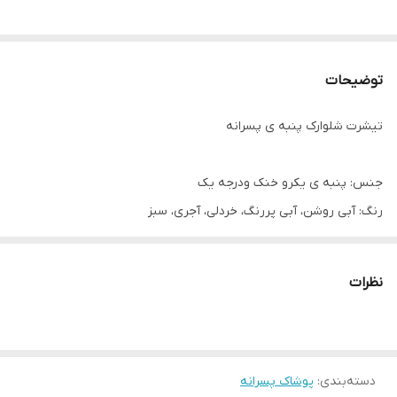
توضیحات
تیشرت شلوارک پنبه ی پسرانه
جنس: پنبه ی یکرو خنک ودرجه یک
رنگ: آبی روشن، آبی پررنگ، خردلی، آجری، سبز
سایز: ۳۵ _ ۴۰ _ ۴۵
اندازه های دقیق:
نظرات
۳۵: پهنا ۳۰، قدتیشرت ۳۵، شلوارک ۳۲
۴۰: پهنا ۳۳، قدتیشرت ۴۰، شلوارک ۳۶
۴۵: پهنا ۳۷، قدتیشرت ۴۵، شلوارک ۴۰
دسته‌بندی
:
پوشاک پسرانه