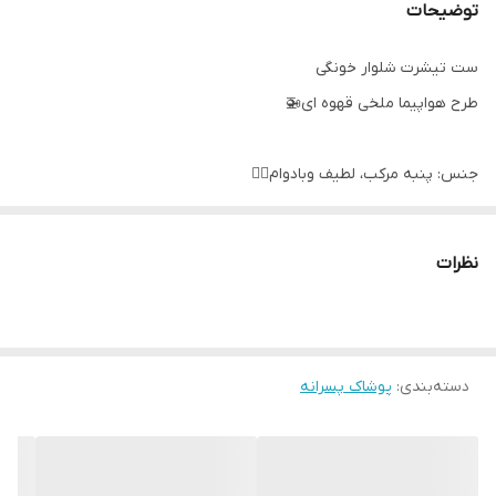
توضیحات
ست تیشرت شلوار خونگی
طرح هواپیما ملخی قهوه ای🚁
جنس: پنبه مرکب، لطیف وبادوام👌🏻
تک رنگ، قهوه ای
سایزبندی: ۳۵_ ۴۰_ ۴۵_ ۵۰ ⠀
نظرات
مناسب حدود ۱ تا ۷ سال
✨اندازه‌ی دقیق سایزبندی ست‌های تیشرت شلوار خونگی:
سایز۳۵: پهنا ۲۶، قدبلوز ۳۵، قدشلوار۴۶
سایز۴۰: پهنا ۳۰، قدبلوز ۳۸، قدشلوار۵۳
دسته‌بندی
:
پوشاک پسرانه
سایز۴۵: پهنا ۳۴، قدبلوز ۴۳، قدشلوار۶۰
سایز۵۰: پهنا ۳۷، قدبلوز ۴۷، قدشلوار۷۰
⠀