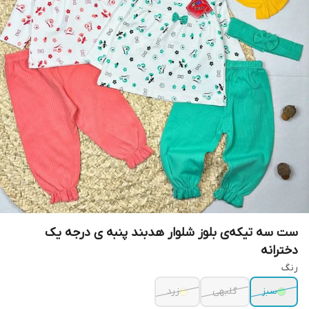
ست سه تیکه‌ی بلوز شلوار هدبند پنبه ی درجه یک
دخترانه
رنگ
سبز
گلبهی
زرد