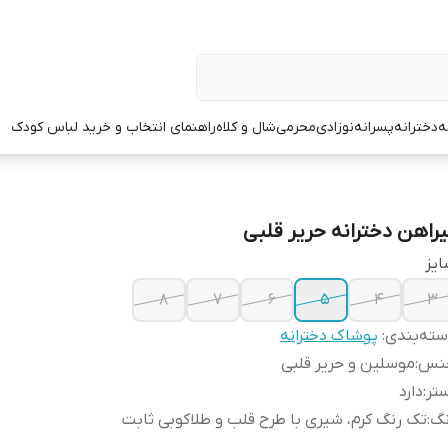
ه
دخترانه
پسرانه
نوزادی
محرمی
شال و کلاه
راهنمای انتخاب و خرید لباس کودک
یراهن دخترانه حریر قلبی
یز
۸
۷
۶
۵
۴
۳
ته‌بندی
:
پوشاک دخترانه
نس
:
موسلین و حریر قلبی
تر
:
دارد
نگ
:
تک رنگ کرم، شیری با طرح قلب و طلاکوبی ثابت