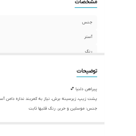
مشخصات
جنس
آستر
رنگ
توضیحات
پیراهن دلنیا 💕
پشت زیپ، زیرسینه برش، نیاز به کمربند نداره دامن آست
جنس: موسلین و حریر، رنگ قلبها ثابت
رنگ:کرم، دامن شیری باقلبهای زرشکی و طلاکوب
سایزبندی: 3 تا 8 سال