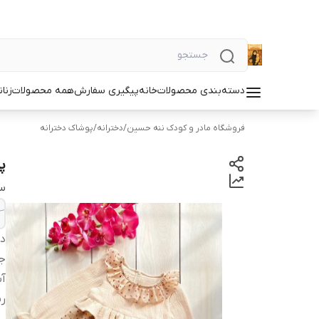
دسته‌بندی محصولات
خانه
پیگیری سفارش
همه محصولات
زنان
فروشگاه مادر و کودک ننه حسین
/
دخترانه
/
پوشاک دخترانه
پ
سا
دس
ج
آس
ر