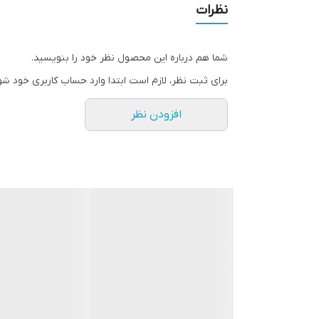
اندازه های دقیق:
نظرات
سایز ۳: پهنا۲۹، آستین۳۲، قدپیراهن۵۳
سایز۴: پهنا ۳۰، آستین۳۴، قدپیراهن ۵۵
شما هم درباره این محصول نظر خود را بنویسید.
سایز۵: پهنا۳۳، آستین۳۷، قدپیراهن۶۰
برای ثبت نظر، لازم است ابتدا وارد حساب کاربری خود شو
سایز۶: پهنا۳۵، آستین۴۰، قدپیراهن ۶۵
افزودن نظر
سایز۷: پهنا۳۷، آستین۴۱، قدپیراهن ۶۹
سایز۸: پهنا۳۸، آستین۴۲، قدپیراهن ۷۷