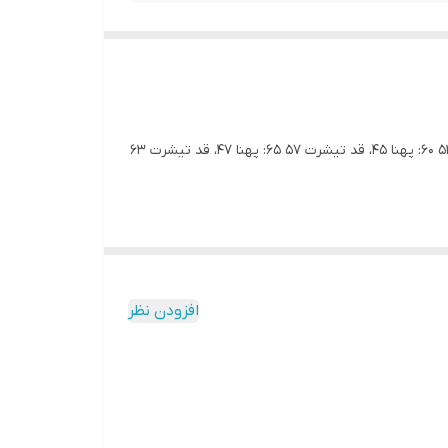
تیشرت پنبه ی چاپ وطنم جنس: پنبه ی درجه یک رنگ: سفید و مشکی سایز: ۵۵/۶۰/۶۵/۷۰ اندازه های دقیق: ۵۵: پهنا ۴۲، قد تیشرت ۵۳ ۶۰: پهنا ۴۵، قد تیشرت ۵۷ ۶۵: پهنا ۴۷، قد تیشرت ۶۳
افزودن نظر