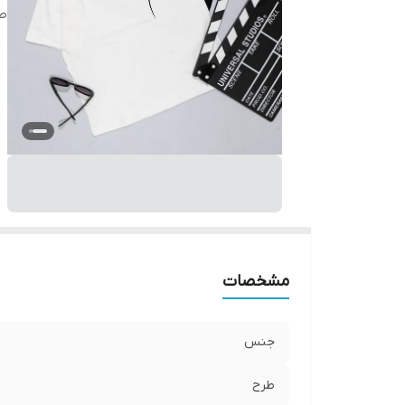
ط
مشخصات
جنس
طرح