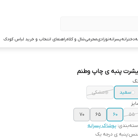
ه
دخترانه
پسرانه
نوزادی
محرمی
شال و کلاه
راهنمای انتخاب و خرید لباس کودک
یشرت پنبه ی چاپ وطنم
نگ
سفید
مشکی
یز
۷۰
۶۵
۶۰
۵۵
ته‌بندی
:
پوشاک پسرانه
نس
:
پنبه ی درجه یک