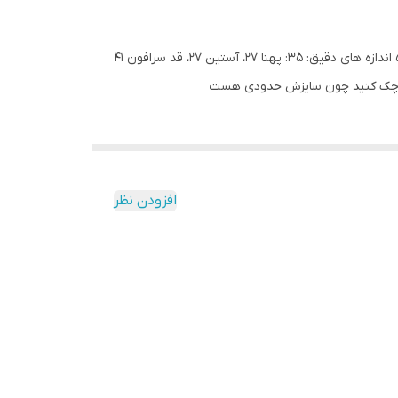
ست سه تیکه‌ی شومیز سرافون دوطبقه وکیف لی جنس: شومیز مازراتی، سرافون و کیف لی تک رنگ طبق عکس سایز: ۳۵_ ۴۰_ ۴۵_ ۵۰ اندازه های دقیق: ۳۵: پهنا ۲۷، آستین ۲۷، قد سرافون ۴۱
افزودن نظر