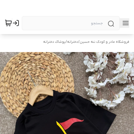
فروشگاه مادر و کودک ننه حسین
/
دخترانه
/
پوشاک دخترانه