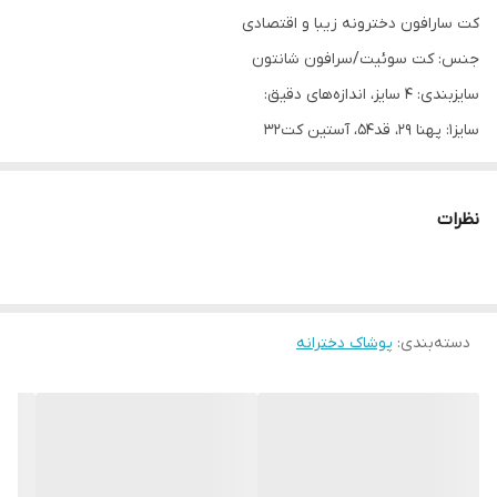
کت سارافون دخترونه زیبا و اقتصادی
جنس: کت سوئیت/سرافون شانتون
سایزبندی: ۴ سایز، اندازه‌های دقیق:
سایز۱: پهنا ۲۹، قد۵۴، آستین کت۳۲
سایز۲: پهنا۳۱، قد۵۸، آستین کت۳۴
سایز۳: پهنا۳۳، قد۶۲، آستین کت۳۷
نظرات
سایز۴: پهنا۳۴، قد۶۶، آستین کت۳۹
دسته‌بندی
:
پوشاک دخترانه