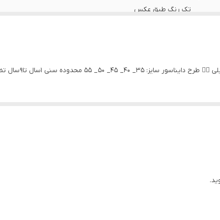
تک رنگ طبق عکس
ست راحتی تیشرت شلوار ریلی اسپرت جنس: نخ پنبه ریلی 
برا