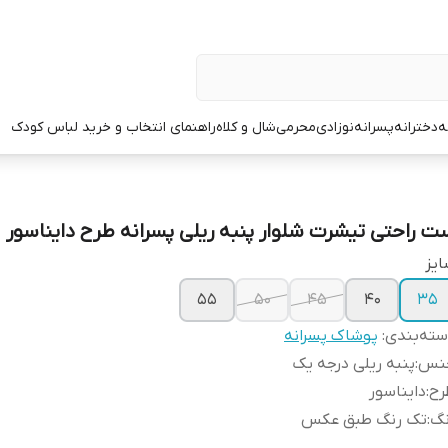
ه
دخترانه
پسرانه
نوزادی
محرمی
شال و کلاه
راهنمای انتخاب و خرید لباس کودک
ت راحتی تیشرت شلوار پنبه ریلی پسرانه طرح دایناسور
یز
۵۵
۵۰
۴۵
۴۰
۳۵
ته‌بندی
:
پوشاک پسرانه
نس
:
پنبه ریلی درجه یک
رح
:
دایناسور
نگ
:
تک رنگ طبق عکس