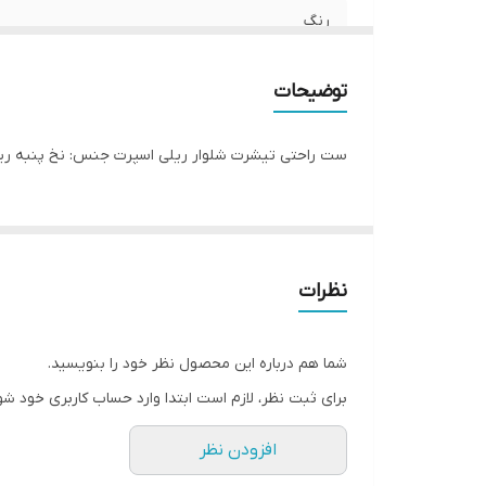
رنگ
توضیحات
🏻 طرح دایناسور سایز: ۳۵_ ۴۰_ ۴۵_ ۵۰_ ۵۵ محدوده سنی ۱سال تا۹سال تضمین💯 درصدی کیفیت پارچه،چاپ و دوخت و الگو
نظرات
شما هم درباره این محصول نظر خود را بنویسید.
ی ثبت نظر، لازم است ابتدا وارد حساب کاربری خود شوید.
افزودن نظر