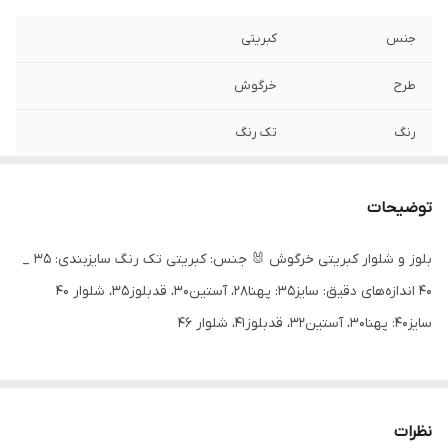
جنس
کبریتی
طرح
خرگوش
رنگ
تک رنگ
توضیحات
بلوز و شلوار کبریتی خرگوش 🐰 جنس: کبریتی تک رنگ سایزبندی: ۳۵ _
۴۰ اندازه‌های دقیق: سایز۳۵: پهنا۲۸، آستین۳۰، قدبلوز۳۵، شلوار ۴۰
سایز۴۰: پهنا۳۰، آستین۳۲، قدبلوز۴۱، شلوار ۴۶
نظرات