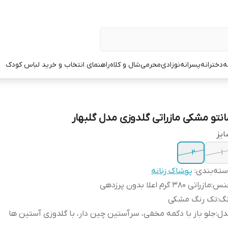
ه
دخترانه
پسرانه
نوزادی
محرمی
شال و کلاه
راهنمای انتخاب و خرید لباس کودک
انتو مشکی مازراتی گلدوزی مدل گلبهار
یز
۲
۱
ته‌بندی
:
پوشاک زنانه
نس
:
مازراتی ۳۸۰ گرم اعلا بدون پرزدهی
نگ
:
تک رنگ مشکی
دل
:
جلو باز با دکمه مخفی، سرآستین چین دار، با گلدوزی آستین ها