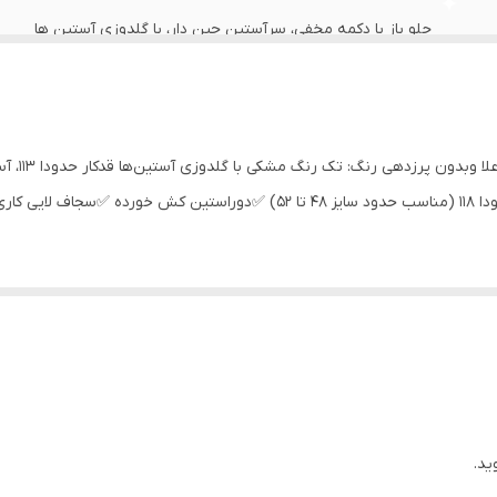
جلو باز با دکمه مخفی، سرآستین چین دار، با گلدوزی آستین ها
تا۱۰۸ (مناسب حدودی سایز ۳۸ تا ۴۶) دورسینه سایز۲:حدودا ۱۱۸ (مناسب حدود سایز 
ید.