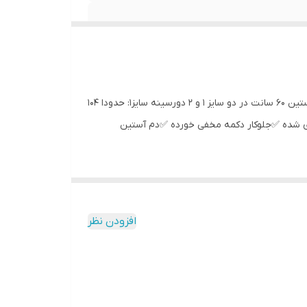
🌾 مانتو گلدوزی مدل گلبهار 🌾 جنس:مازراتی ۳۸۰گرم اعلا وبدون پرزدهی رنگ: تک رنگ مشکی با گلدوزی آستین‌ها قدکار حدودا ۱۱۳، آستین ۶۰ سانت در دو سایز ۱ و ۲ دورسینه سایز۱: حدودا ۱۰۴
۴۸ تا ۵۲) ✅دوراستین کش خورده ✅سجاف لایی کاری شده ✅جلوکار دکمه مخفی خورده ✅دم آستین
افزودن نظر