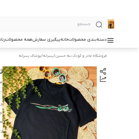
دسته‌بندی محصولات
خانه
پیگیری سفارش
همه محصولات
زنان
فروشگاه مادر و کودک ننه حسین
/
پسرانه
/
پوشاک پسرانه
ت
سا
دس
ج
ط
ر