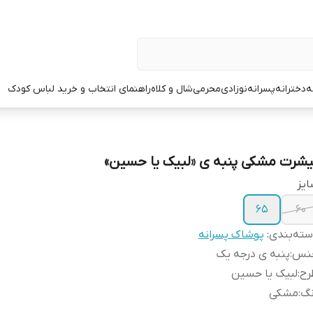
ه
دخترانه
پسرانه
نوزادی
محرمی
شال و کلاه
راهنمای انتخاب و خرید لباس کودک
یشرت مشکی پنبه ی «لبیک یا حسین»
یز
۶۵
۶۰
ته‌بندی
:
پوشاک پسرانه
نس
:
پنبه ی درجه یک
رح
:
لبیک یا حسین
نگ
:
مشکی