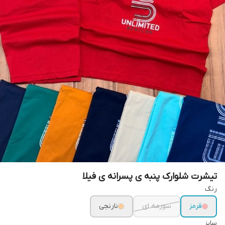
تیشرت شلوارک پنبه ی پسرانه ی فیلا
رنگ
قرمز
سورمه ای
نارنجی
سایز