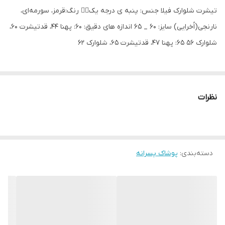
تیشرت شلوارک فیلا جنس: پنبه ی درجه یک👌🏻 رنگ:قرمز، سورمه‌ای،
نارنجی(اُخرایی) سایز: ۶۰ _ ۶۵ اندازه های دقیق: ۶۰: پهنا ۴۴، قدتیشرت ۶۰،
شلوارک ۵۶ ۶۵: پهنا ۴۷، قدتیشرت ۶۵، شلوارک ۶۲
نظرات
دسته‌بندی
:
پوشاک پسرانه