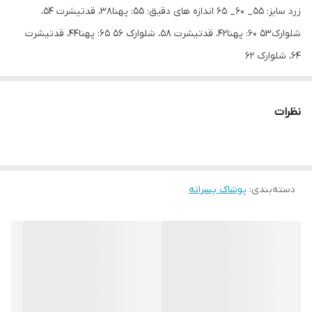
زرد سایز: ۵۵_ ۶۰_ ۶۵ اندازه های دقیق: ۵۵: پهنا۳۸، قدتیشرت ۵۴،
شلوارک۵۳ ۶۰: پهنا۴۲، قدتیشرت ۵۸، شلوارک ۵۶ ۶۵: پهنا۴۴، قدتیشرت
۶۴، شلوارک ۶۲
نظرات
دسته‌بندی
:
پوشاک پسرانه