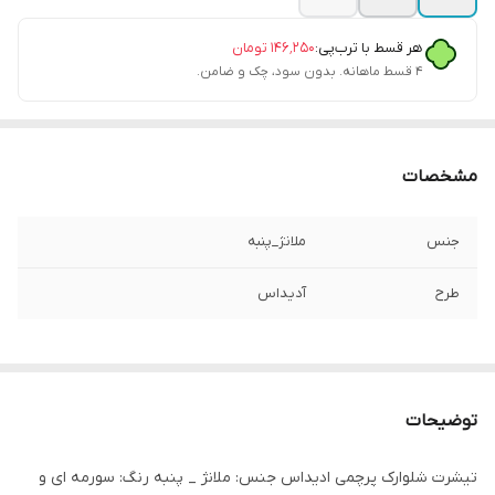
هر قسط با ترب‌پی:
۱۴۶٬۲۵۰
تومان
۴ قسط ماهانه. بدون سود، چک و ضامن.
مشخصات
جنس
ملانژ_پنبه
طرح
آدیداس
توضیحات
تیشرت شلوارک پرچمی ادیداس جنس: ملانژ _ پنبه رنگ: سورمه ای و