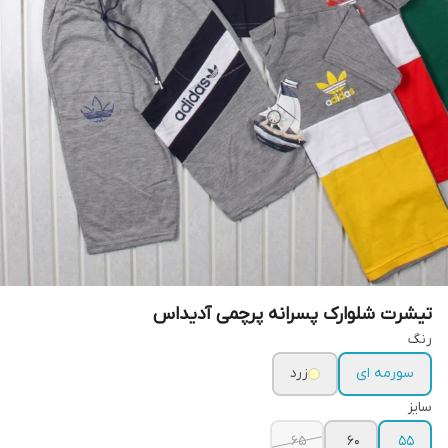
تیشرت شلوارک پسرانه پرچمی آدیداس
رنگ
سورمه ای
زرد
سایز
۶۵
۶۰
۵۵