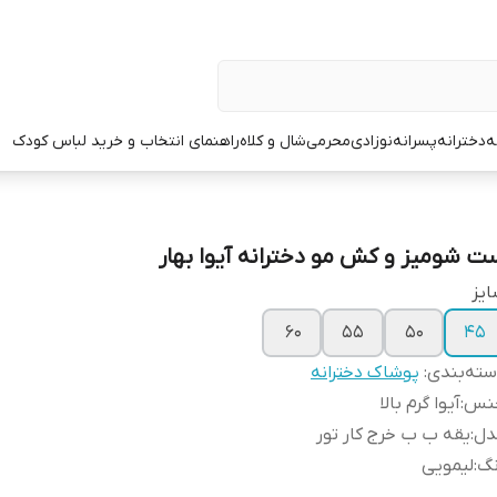
ه
دخترانه
پسرانه
نوزادی
محرمی
شال و کلاه
راهنمای انتخاب و خرید لباس کودک
ت شومیز و کش مو دخترانه آیوا بهار
یز
۶۰
۵۵
۵۰
۴۵
ته‌بندی
:
پوشاک دخترانه
نس
:
آیوا گرم بالا
دل
:
یقه ب ب خرج کار تور
نگ
:
لیمویی