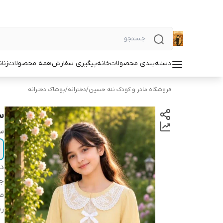
دسته‌بندی محصولات
خانه
پیگیری سفارش
همه محصولات
زنان
فروشگاه مادر و کودک ننه حسین
/
دخترانه
/
پوشاک دخترانه
س
سا
دس
ج
م
ر