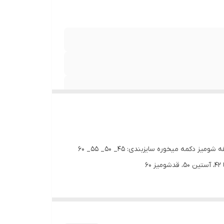
ست دو تیکه‌ی شومیز و کش‌مو بهار 🌸 جنس: آیوا گرم بالا 👌🏻 رنگ: لیمویی ✨ جلو شومیز و سرآستین تور داره،یقه گیپور داره،پشت یقه شومیز دکمه میخوره سایزبندی: ۴۵_ ۵۰_ ۵۵_ ۶۰