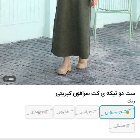
ست دو تیکه ی کت سرافون کبریتی
رنگ
سبز زیتونی
سبزآبی
شتری
قهوه‌ای
مشکی