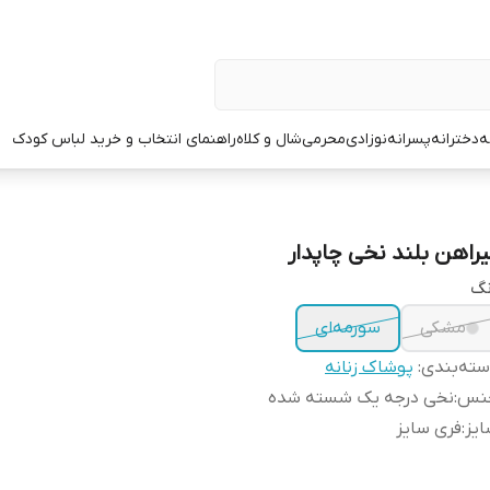
ه
دخترانه
پسرانه
نوزادی
محرمی
شال و کلاه
راهنمای انتخاب و خرید لباس کودک
یراهن بلند نخی چاپدار
نگ
مشکی
سورمه‌ای
ته‌بندی
:
پوشاک زنانه
نس
:
نخی درجه یک شسته شده
یز
:
فری سایز