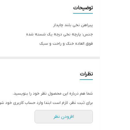
توضیحات
پیراهن نخی بلند چاپدار
جنس: پارچه نخی درجه یک شسته شده
فوق العاده خنک و راحت و سبک
خنک‌تر از این جنس، پیدا نمی‌کنید😍
رنگبندی: مشکی و سورمه‌ای
فری سایز
نظرات
دور سینه ۱۱۰ سانتی متر
قد لباس ۱۳۶ سانتی متر
شما هم درباره این محصول نظر خود را بنویسید.
کمربند هم داره برای تنظیم سایز
برای ثبت نظر، لازم است ابتدا وارد حساب کاربری خود شو
افزودن نظر