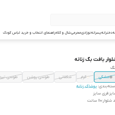
ه
دخترانه
پسرانه
نوزادی
محرمی
شال و کلاه
راهنمای انتخاب و خرید لباس کودک
لوار بافت بگ زنانه
نگ
مشکی
کرم
شکلاتی
طوسی روشن
طوسی تیره
ته‌بندی
:
پوشاک زنانه
یز
:
فری سایز
 شلوار
:
۱۱۰ سانت