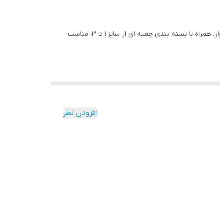
پنج تیکه ی نوزادی طرح زرافه و گورخر، جنس پنبه ی ضدحساسیت درجه یک، شامل بلوز آستین بلند، آستین کوتاه، رکابی، شرت و شلوار، همراه با بسته بندی جعبه ای از سایز ۱ تا ۳، مناسب
افزودن نظر