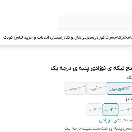
ه
دخترانه
پسرانه
نوزادی
محرمی
شال و کلاه
راهنمای انتخاب و خرید لباس کودک
نج تیکه ی نوزادی پنبه ی درجه یک
نگ
صورتی
آبی
سبز
یز
۳
۲
۱
ته‌بندی
:
نوزادی
نس
:
پنبه ی ضدحساسیت درجه یک