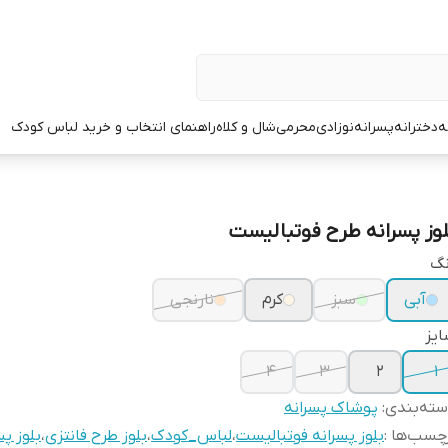
ه
دخترانه
پسرانه
نوزادی
محرمی
شال و کلاه
راهنمای انتخاب و خرید لباس کودک
لوز پسرانه طرح فوتبالیست
نگ
آبی
سبز
کرم
نارنجی
یز
۴
۳
۲
۱
ته‌بندی
:
پوشاک پسرانه
چسب‌ها :
بلوز پسرانه فوتبالیست
،
لباس_کودک
،
بلوز طرح فانتزی
،
بلوز پس