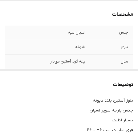
مشخصات
جنس
اسپان پنبه
طرح
بابونه
مدل
یقه گرد، آستین مچ‌دار
سایز
فری سایز مناسب ۳۶ تا۴۶
توضیحات
بلوز آستین بلند بابونه
جنس:پارچه سوپر اسپان
بسیار لطیف
فری سایز مناسب ۳۶ تا ۴۶