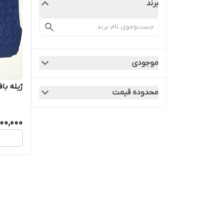
برند
موجودی
ژیله با
محدوده قیمت
00,000