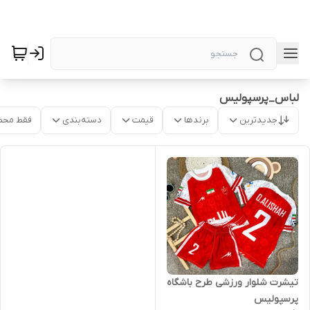
لباس_پرسپولیس
جدیدترین
برندها
قیمت
دسته‌بندی
فقط محص
تیشرت شلوار ورزشی طرح باشگاه
پرسپولیس