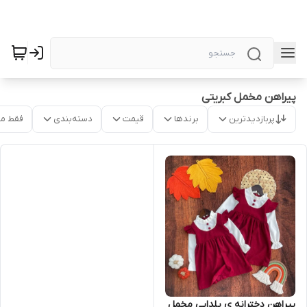
پیراهن مخمل کبریتی
پربازدیدترین
برندها
قیمت
دسته‌بندی
فقط م
پیراهن دخترانه ی یلدایی مخمل