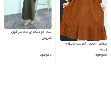
ست دو تیکه ی کت سرافون
کبریتی
پیراهن مخمل کبریتی پاییزه‌ی
زنانه
ناموجود
ناموجود