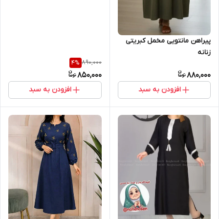
پیراهن مانتویی مخمل کبریتی
زنانه
890,000
4
%
850,000
880,000
افزودن به سبد
افزودن به سبد