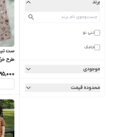
برند
تنی نو
جامک
ست تیشر
طرح خر
موجودی
95,000
محدوده قیمت