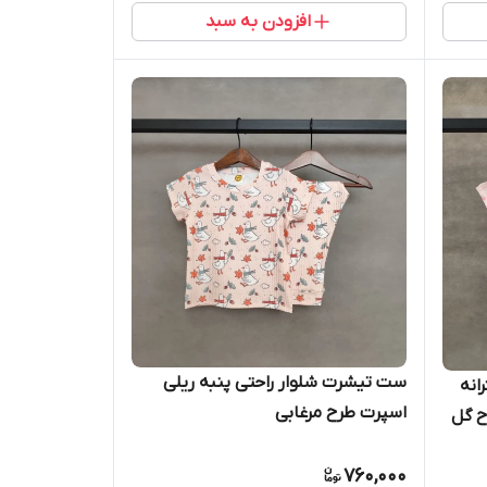
افزودن به سبد
ست تیشرت شلوار راحتی پنبه ریلی
انه
اسپرت طرح مرغابی
ح گل
760,000