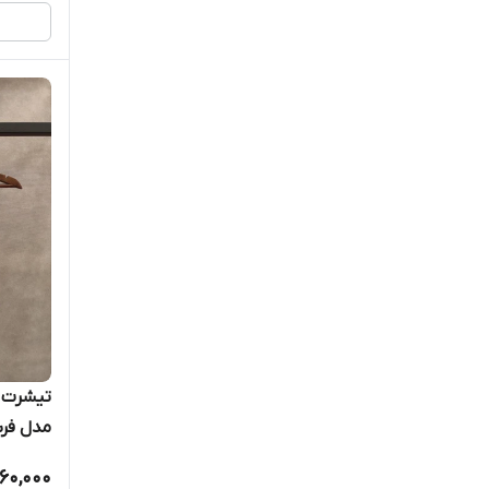
تیشرت ش
مدل فرش
60,000