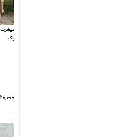
تیشرت ش
یک
20,000