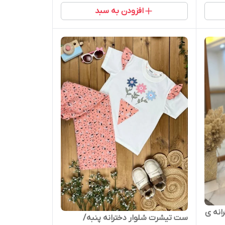
افزودن به سبد
انه ی
ست تیشرت شلوار دخترانه پنبه/