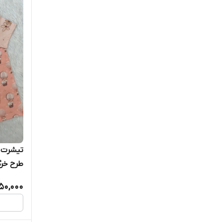
تیشرت ش
طرح خرگ
50,000