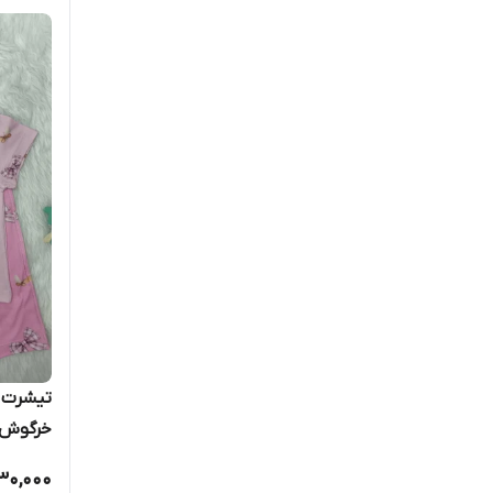
تیشرت ش
خرگوش 
30,000