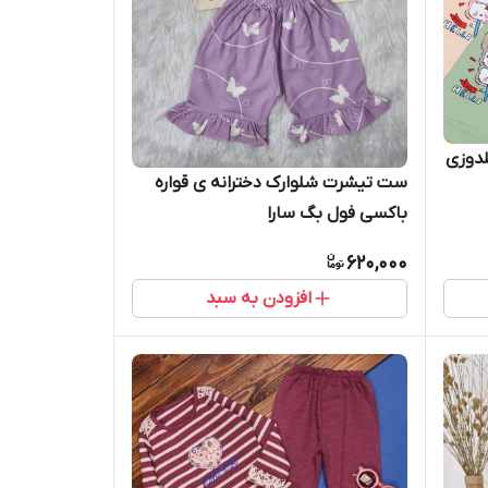
لدوزی
ست تیشرت شلوارک دخترانه ی قواره
باکسی فول بگ سارا
620,000
افزودن به سبد